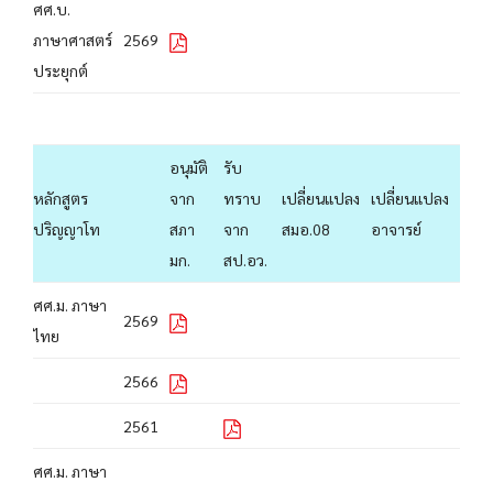
ศศ.บ.
ภาษาศาสตร์
2569
ประยุกต์
อนุมัติ
รับ
หลักสูตร
จาก
ทราบ
เปลี่ยนแปลง
เปลี่ยนแปลง
ปริญญาโท
สภา
จาก
สมอ.08
อาจารย์
มก.
สป.อว.
ศศ.ม. ภาษา
2569
ไทย
2566
2561
ศศ.ม. ภาษา