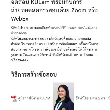
จัดสอบ KULam พร้อมกับการ
ถ่ายทอดสดการสอบด้วย Zoom หรือ
WebEx
นิสิต โปรดอ่านรายละเอียด
คำแนะนำวิธีการสอบออนไลน์แบบ
ถ่ายถอดสด
นิสิตไม่เคยผ่านการสอบออนไลน์แบบตั้งกล้องถ่ายทอดสด
สำนักบริหารการศึกษา จะดำเนินการจัดซ้อมสอบครั้งแรกในการ
สอบกลางภาค โดยอาจารย์ประจำวิชาจะต้องแจ้งให้นิสิตทราบ
รูปแบบ วันและเวลา วิธีการเข้าถึงลิงค์ที่จะเข้าระบบ Zoom
หรือ WebEx
วิธีการสร้างข้อสอบ
คู่มือการใช้งาน KULAM
จัดทำโดย
อ.สพ.ญ.ดร.มณีน