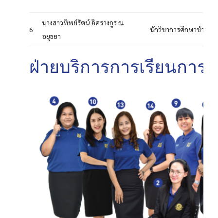
นางสาวทิพย์รัตน์ อิศรางกูร ณ
6
นักวิชาการศึกษาชำนาญ
อยุธยา
ฝ่ายบริการการเรียนการ