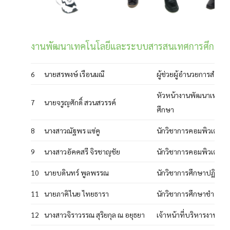
งานพัฒนาเทคโนโลยีและระบบสารสนเทศการศึกษา
6
นายสรพงษ์ เรือนมณี
ผู้ช่วยผู้อำนวยการสำนั
หัวหน้างานพัฒนาเทคโ
7
นายจรูญศักดิ์ สวนสวรรค์
ศึกษา
8
นางสาวณัฐพร แซ่คู
นักวิชาการคอมพิวเตอร
9
นางสาวอัคคสรี จิรชาญชัย
นักวิชาการคอมพิวเตอร
10
นายบดินทร์ พูลพรรณ
นักวิชาการศึกษาปฏิบัติก
11
นายภาคิไนย ไทยธารา
นักวิชาการศึกษาชำนาญ
12
นางสาวจิราวรรณ สุริยกุล ณ อยุธยา
เจ้าหน้าที่บริหารงานทั