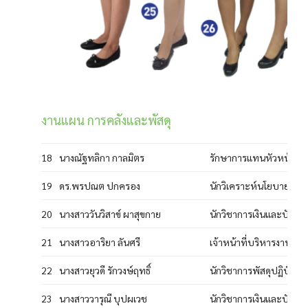
งานแผน การคลังและพัสดุ
18
นางณัฐทลิกา กาลมิตร
รักษาการแทนหัวหน้างาน
19
ดร.พรปณต ปกครอง
นักวิเคราะห์นโยบายแ
20
นางสาววันวิสาข์ ผาสุขกาย
นักวิชาการเงินและบัญช
21
นางสาวอาริยา ลันศรี
เจ้าหน้าที่บริหารงานทั
22
นางสาวยุวดี รักวงษ์ฤทธิ์
นักวิชาการพัสดุปฏิบัติกา
23
นางสาววารุณี บุปผเวช
นักวิชาการเงินและบัญชีป