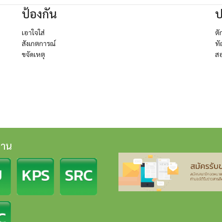
ป้องกัน
ป
เอาใจใส่
ตั
สังเกตการณ์
ท
ขจัดเหตุ
สอ
งาน