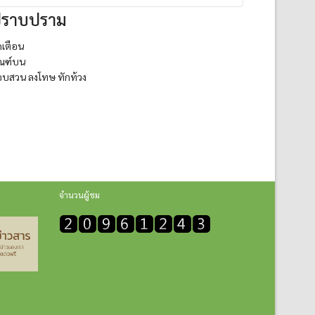
ราบปราม
กเตือน
ัณฑ์บน
บสวน ลงโทษ ทักท้วง
จำนวนผู้ชม