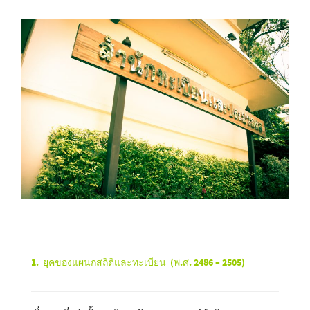
1. ยุคของแผนกสถิติและทะเบียน (พ.ศ. 2486
– 2505)