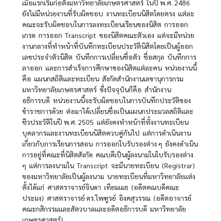
เมื่อแรกเริ่มก่อตั้งมหาวิทยาลัยเกษตรศาสตร์ ในปี พ.ศ. 2486
ยังไม่มีหน่วยงานที่รับผิดชอบ งานทะเบียนนิสิตโดยตรง แต่ละ
คณะจะรับผิดชอบในการลงทะเบียนเรียนของนิสิต การออก
เกรด การออก Transcript ของนิสิตคณะตัวเอง แต่จะมีหน่วย
งานกลางที่ทำหน้าที่บันทึกทะเบียนประวัตินิสิตโดยเป็นผู้ออก
เลขประจำตัวนิสิต บันทึกการเปลี่ยนชื่อตัว ชื่อสกุล บันทึกการ
ลาออก และการสำเร็จการศึกษาของนิสิตแต่ละคน หน่วยงานนี้
คือ แผนกสถิติและทะเบียน สังกัดสำนักงานเลขานุการกรม
มหาวิทยาลัยเกษตรศาสตร์ ซึ่งปัจจุบันก็คือ สำนักงาน
อธิการบดี หน่วยงานนี้จะรับผิดชอบในการบันทึกประวัติของ
ข้าราชการด้วย ต่อมาได้เปลี่ยนชื่อเป็นแผนกประมวลสถิติและ
ชีวประวัติในปี พ.ศ. 2505 แต่ยังคงทำหน้าที่ทั้งงานทะเบียน
บุคลากรและงานทะเบียนนิสิตควบคู่กันไป แต่การดำเนินงาน
เกี่ยวกับการเรียนการสอน การออกใบรับรองต่าง ๆ ยังคงดำเนิน
การอยู่ที่คณะที่นิสิตสังกัด คณบดีเป็นผู้ลงนามในใบรับรองต่าง
ๆ แต่การลงนามใน Transcript จะมีนายทะเบียน (Registrar)
ของมหาวิทยาลัยเป็นผู้ลงนาม นายทะเบียนที่มหาวิทยาลัยแต่ง
ตั้งได้แก่ ศาสตราจารย์จินดา เทียมเมธ (อดีตคณบดีคณะ
ประมง) ศาสตราจารย์ ดร.ไพฑูรย์ อิงคสุวรรณ (อดีตอาจารย์
คณะกสิกรรมและสัตวบาลและอดีตอธิการบดี มหาวิทยาลัย
เกษตรศาสตร์)