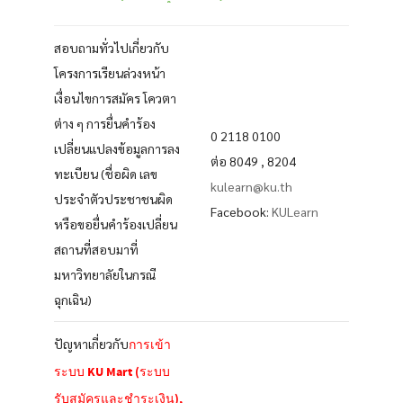
สอบถามทั่วไปเกี่ยวกับ
โครงการเรียนล่วงหน้า
เงื่อนไขการสมัคร โควตา
ต่าง ๆ การยื่นคำร้อง
0 2118 0100
เปลี่ยนแปลงข้อมูลการลง
ต่อ 8049 , 8204
ทะเบียน (ชื่อผิด เลข
kulearn@ku.th
ประจำตัวประชาชนผิด
Facebook:
KULearn
หรือขอยื่นคำร้องเปลี่ยน
สถานที่สอบมาที่
มหาวิทยาลัยในกรณี
ฉุกเฉิน)
ปัญหาเกี่ยวกับ
การเข้า
ระบบ KU Mart (ระบบ
รับสมัครและชำระเงิน),