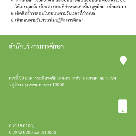
ได้เอง มุมกล้องต้องตรงตามที่กำหนดเท่านั้น (ดูคู่มือการซ้อมสอบ)
เช็คสิทธิ์การสอบในระบบตามวันเวลาที่กำหนด
เข้าสอบตามวัน/เวลาในปฏิทินการศึกษา
สำนักบริหารการศึกษา
เลขที่ 50 อาคารระพีสาคริก ถนนงามวงศ์วาน แขวงลาดยาว เขต
จตุจักร กรุงเทพมหานคร 10900
0 2118 0100
,
0 2942 8200 ext. 618000