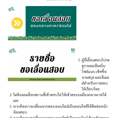
ผู้ที่เลื่อนสอบโปรด
ดูรายละเอียดใน
ไฟล์แนบ เช็คชื่อ
นามสกุล และอีเมล
ล์สำหรับการสอบ
ให้เรียบร้อย
ไม่ต้องลงเลือกสถานที่เข้าสอบไล่ ให้เข้าสอบเหมือนกลางภาคได้
เลย
หากต้องการเปลี่ยนจากสอบออนไลน์เป็นออนไซต์ให้ติดต่อหน้า
ห้องสอบ
หากต้องการเปลี่ยนจากสอบออนไซต์เป็นออนไลน์ ต้องเข้าระบบ