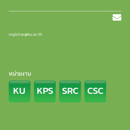
registrar@ku.ac.th
หน่วยงาน