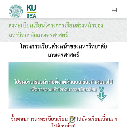
ลงทะเบียนเรียนโครงการเรียนล่วงหน้าของ
มหาวิทยาลัยเกษตรศาสตร์
โครงการเรียนล่วงหน้าของมหาวิทยาลัย
เกษตรศาสตร์
ขั้นตอนการลงทะเบียนเรียน
(สมัครเรียนเลื่อนลง
ไปด้านล่าง)