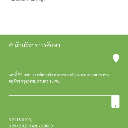
สำนักบริหารการศึกษา
เลขที่ 50 อาคารระพีสาคริก ถนนงามวงศ์วาน แขวงลาดยาว เขต
จตุจักร กรุงเทพมหานคร 10900
0 2118 0100
,
0 2942 8200 ext. 618000