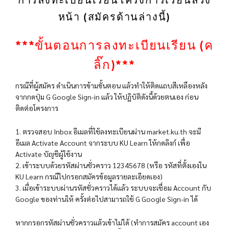
การลงทะเบียนเรียนโครงการเรียนล่วง
หน้า (สมัครด้านล่างนี้)
***ขั้นตอนการลงทะเบียนเรียน (ค
ลิ๊ก)***
กรณีที่ผู้สมัคร ดำเนินการข้ามขั้นตอน แล้วทำให้ติดแถบสีเหลืองหลัง
จากกดปุ่ม G Google Sign-in แล้ว ให้ปฏิบัติดังนี้ด้วยตนเอง ก่อน
ติดต่อโครงการ
1. ตรวจสอบ Inbox อีเมลที่ใช้ลงทะเบียนผ่าน market.ku.th จะมี
อีเมล Activate Account จากระบบ KU Learn ให้กดลิงก์ เพื่อ
Activate บัญชีผู้ใช้งาน
2. เข้าระบบด้วยรหัสผ่านชั่วคราว 12345678 (หรือ รหัสที่ตั้งเองใน
KU Learn กรณีไปกรอกสมัครข้อมูลรายละเอียดเอง)
3. เมื่อเข้าระบบผ่านรหัสชั่วคราวได้แล้ว ระบบจะเชื่อม Account กับ
Google ของท่านให้ ครั้งต่อไปสามารถใช้ G Google Sign-in ได้
หากกรอกรหัสผ่านชั่วคราวแล้วเข้าไม่ได้ (ทำการสมัคร account เอง