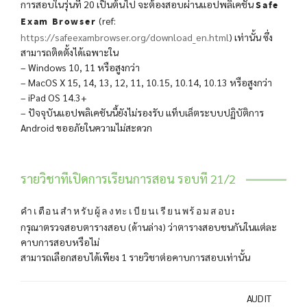
การสอบในรุ่นที่ 20 เป็นต้นไป จะต้องสอบผ่านแอปพลิเคชัน
Safe
(ref:
Exam Browser
https://safeexambrowser.org/download_en.html
) เท่านั้น ซึ่ง
สามารถติดตั้งได้เฉพาะใน
– Windows 10, 11 หรือสูงกว่า
– MacOS X 15, 14, 13, 12, 11, 10.15, 10.14, 10.13 หรือสูงกว่า
– iPad OS 14.3+
– ปัจจุบันแอปพลิเคชันนี้ยังไม่รองรับ แท็บเล็ตระบบปฏิบัติการ
Android ขออภัยในความไม่สะดวก
รายวิชาที่เปิดการเรียนการสอน รอบที่ 21/2
คำเตือนสำหรับผู้ลงทะเบียนเรียนพร้อมสอบ:
กรุณาตรวจสอบตารางสอบ (ด้านล่าง) ว่าตารางสอบชนกันในแต่ละ
คาบการสอบหรือไม่
สามารถเลือกสอบได้เพียง 1 รายวิชาต่อคาบการสอบเท่านั้น
AUDIT