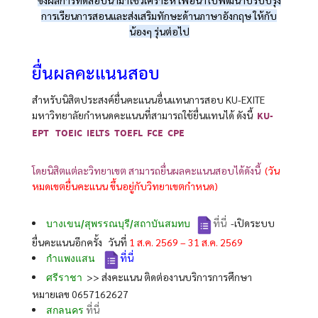
การเรียนการสอนและส่งเสริมทักษะด้านภาษาอังกฤษ ให้กับ
น้องๆ รุ่นต่อไป
ยื่นผลคะแนนสอบ
สำหรับนิสิตประสงค์ยื่นคะแนนอื่นแทนการสอบ KU-EXITE
มหาวิทยาลัยกำหนดคะแนนที่สามารถใช้ยื่นแทนได้ ดังนี้
KU-
EPT TOEIC IELTS TOEFL FCE CPE
โดยนิสิตแต่ละวิทยาเขต สามารถยื่นผลคะแนนสอบได้ดังนี้
(วัน
หมดเขตยื่นคะแนน ขึ้นอยู่กับวิทยาเขตกำหนด)
ที่นี่
-เปิดระบบ
บางเขน/สุพรรณบุรี/สถาบันสมทบ
ยื่นคะแนนอีกครั้ง วันที่
1 ส.ค. 2569 – 31 ส.ค. 2569
ที่นี่
กำแพงแสน
>> ส่งคะแนน ติดต่องานบริการการศึกษา
ศรีราชา
หมายเลข 0657162627
ที่นี่
สกลนคร