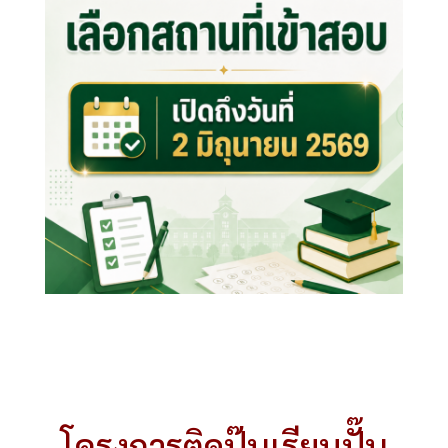
โครงการติดปุ๊บเรียนปั๊บ