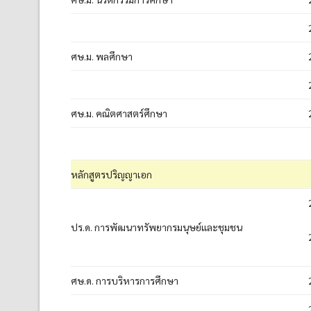
ศษ.ม. พลศึกษา
ศษ.ม. คณิตศาสตร์ศึกษา
หลักสูตรปริญญาเอก
ปร.ด. การพัฒนาทรัพยากรมนุษย์และชุมชน
ศษ.ด. การบริหารการศึกษา