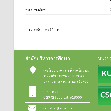
ศษ.ด. พลศึกษา
ศษ.ด. คณิตศาสตร์ศึกษา
สำนักบริหารการศึกษา
หน่วย
เลขที่ 50 อาคารระพีสาคริก ถนน
งามวงศ์วาน แขวงลาดยาว เขต
จตุจักร กรุงเทพมหานคร 10900
0 2118 0100
,
0 2942 8200 ext. 618000
registrar@ku.ac.th