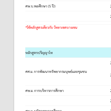
ศษ.บ.พลศึกษา (5 ปี)
*ใช้หลักสูตรเดียวกับ วิทยาเขตบางเขน
หลักสูตรปริญญาโท
ศศ.ม. การพัฒนาทรัพยากรมนุษย์และชุมชน
ศษ.ม. การบริหารการศึกษา
ศษ.ม. นวัตกรรมการศึกษา