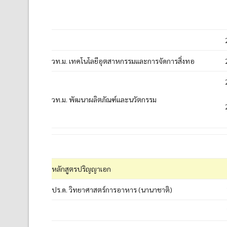
วท.ม. เทคโนโลยีอุตสาหกรรมและการจัดการสิ่งทอ
วท.ม. พัฒนาผลิตภัณฑ์และนวัตกรรม
หลักสูตรปริญญาเอก
ปร.ด. วิทยาศาสตร์การอาหาร (นานาชาติ)