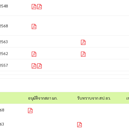
2548
2568
2563
2562
2557
อนุมัติจากสภา มก.
รับทราบจาก สป.อว.
เ
68
63