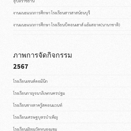
อุบลราชธานี
งานแนะแนวการศึกษา โรงเรียนสารสาสน์ธนบุรี
งานแนะแนวการศึกษา โรงเรียนบีคอนเฮาส์ แย้มสอาด(นานาชาติ)
ภาพการจัดกิจกรรม
2567
โรงเรียนเซนต์ดอมินิก
โรงเรียนกาญจนาภิเษกนครปฐม
โรงเรียนซางตาครู้สคอนแวนท์
โรงเรียนเศรษฐบุตรบำเพ็ญ
โรงเรียนมัธยมวัดหนองแขม