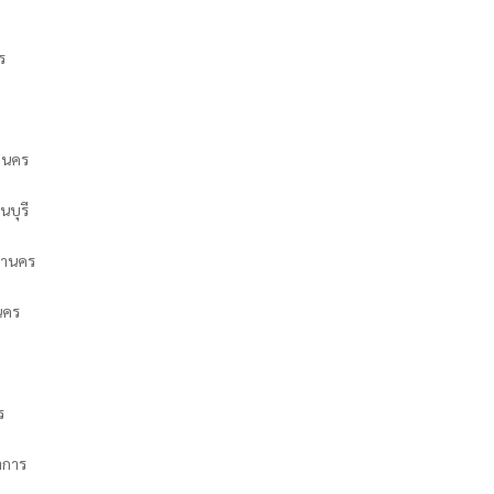
ร
หานคร
บุรี
หานคร
นคร
ร
าการ