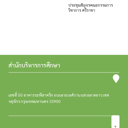
ประชุมสัญจรคณะกรรมการ
วิชาการ ศรีราชา
สำนักบริหารการศึกษา
เลขที่ 50 อาคารระพีสาคริก ถนนงามวงศ์วาน แขวงลาดยาว เขต
จตุจักร กรุงเทพมหานคร 10900