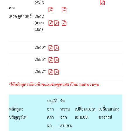
2565
ศ.บ.
เศรษฐศาสตร์
2562
(แบบ
แยก)
2560*
2555*
2552*
*ใช้หลักสูตรเดียวกับคณะเศรษฐศาสตร์วิทยาเขตบางเขน
อนุมัติ
รับ
หลักสูตร
จาก
ทราบ
เปลี่ยนแปลง
เปลี่ยนแปลง
ปริญญาโท
สภา
จาก
สมอ.08
อาจารย์
มก.
สป.อว.