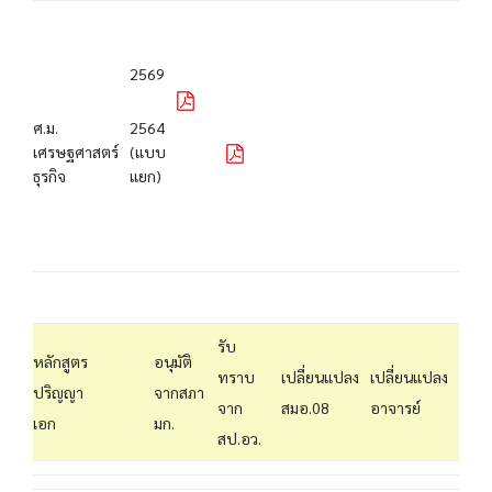
2569
ศ.ม.
2564
เศรษฐศาสตร์
(แบบ
ธุรกิจ
แยก)
รับ
หลักสูตร
อนุมัติ
ทราบ
เปลี่ยนแปลง
เปลี่ยนแปลง
ปริญญา
จากสภา
จาก
สมอ.08
อาจารย์
เอก
มก.
สป.อว.