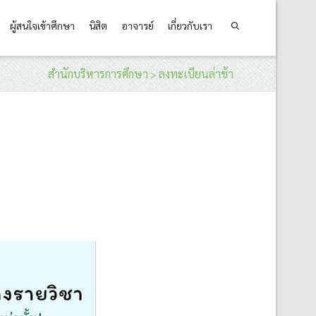
ผู้สนใจเข้าศึกษา
นิสิต
อาจารย์
เกี่ยวกับเรา
สำนักบริหารการศึกษา
ลงทะเบียนล่าช้า
>