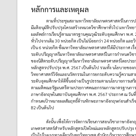
หลักการและเหตุผล
ตามที่ประชุมสภามหาวิทยาลัยเกษตรศาสตร์ในการประชุม
มีมติอนุมัติปรับปรุงโครงสร้างหมวดวิชาศึกษาทั่วไป มหาวิท
ผลลัพธ์การเรียนรู้ตามมาตรฐานคุณวุฒิระดับอุดมศึกษา พ.ศ
ทั่วไปจากเดิม 30 หน่วยกิต เป็นไม่น้อยกว่า 24 หน่วยกิต แล
เป็น 6 หน่วยกิต ซึ่งมหาวิทยาลัยเกษตรศาสตร์ได้มีประกาศ เร
ระดับปริญญาตรีมหาวิทยาลัยเกษตรศาสตร์ในการกําหนดวิชา
ของนิสิตระดับปริญญาตรีมหาวิทยาลัยเกษตรศาสตร์โดยประกาศนี
หลักสูตรปรับปรุง พ.ศ. 2567 เป็นต้นไป รวมทั้ง นโยบายข
วิทยาศาสตร์วิจัยและนวัตกรรมในการยกระดับความรู้ความสาม
ระดับอุดมศึกษาให้ดีขึ้นอย่างเป็นรูปธรรมตามนโยบายการเส
ตามมติคณะรัฐมนตรีตามประกาศคณะกรรมการมาตรฐานการอุ
ภาษาอังกฤษในสถาบันอุดมศึกษา พ.ศ. 2567 ประกาศ ณ วันที่
กําหนดเป้าหมายผลสัมฤทธิ์ด้านทักษะภาษาอังกฤษก่อนสําเร็จ
B2 เป็นต้นไป
ดังนั้น เพื่อให้การจัดการเรียนการสอนวิชาภาษาอัง
เกษตรศาสตร์สําหรับหลักสูตรเปิดใหม่และหลักสูตรปรับปรุง 
เป็นไปในแนวทางเดียวกันทุกวิทยาเขต สํานักบริหารการศึก