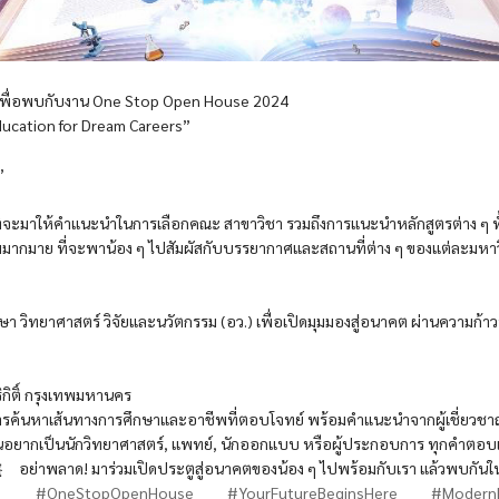
 เพื่อพบกับงาน
One Stop Open House 2024
ducation for Dream Careers”
”
ี่จะมาให้คำแนะนำในการเลือกคณะ สาขาวิชา รวมถึงการแนะนำหลักสูตรต่าง ๆ 
มมากมาย ที่จะพาน้อง ๆ ไปสัมผัสกับบรรยากาศและสถานที่ต่าง ๆ ของแต่ละมหาวิท
ึกษา วิทยาศาสตร์ วิจัยและนวัตกรรม (อว.) เพื่อเปิดมุมมองสู่อนาคต ผ่านความก
ิกิติ์ กรุงเทพมหานคร
ค้นหาเส้นทางการศึกษาและอาชีพที่ตอบโจทย์ พร้อมคำแนะนำจากผู้เชี่ยวช
ฝันอยากเป็นนักวิทยาศาสตร์, แพทย์, นักออกแบบ หรือผู้ประกอบการ ทุกคำตอบแล
อย่าพลาด! มาร่วมเปิดประตูสู่อนาคตของน้อง ๆ ไปพร้อมกับเรา แล้วพบกั
#OneStopOpenHouse
#YourFutureBeginsHere
#ModernE