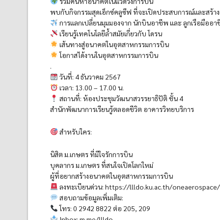
ร่วมค้นหาอนาคตในแวดวงการบิน
พบกับกิจกรรมสุดเอ็กซ์คลูซีฟ ที่จะเปิดประสบการณ์และสร้า
การแลกเปลี่ยนมุมมองจาก นักบินอาชีพ และ ลูกเรือมืออา
เรียนรู้เทคโนโลยีล้ำสมัยเกี่ยวกับ โดรน
เส้นทางสู่อนาคตในอุตสาหกรรมการบิน
โอกาสได้งานในอุตสาหกรรมการบิน
.
วันที่: 4 ธันวาคม 2567
เวลา: 13.00 – 17.00 น.
สถานที่: ห้องประชุมวัฒนาสวรรยาธิปัติ ชั้น 4
สำนักพัฒนาการเรียนรู้ตลอดชีวิต อาคารวิทยบริการ
สำหรับใคร:
นิสิต ม.เกษตร ที่มีใจรักการบิน
บุคลากร ม.เกษตร ที่สนใจเปิดโลกใหม่
ผู้ที่อยากสร้างอนาคตในอุตสาหกรรมการบิน
ลงทะเบียนด่วน: https://llldo.ku.ac.th/oneaerospace
สอบถามข้อมูลเพิ่มเติม:
โทร: 0 2942 8822 ต่อ 205, 209
Inbox: m.me/llldo