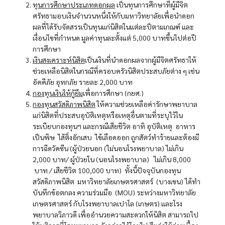
ทุ
นการศึกษาประเภทดอกผล
เป็นทุนการศึกษาที่ผู้มีจิต
ศรัทธามอบเงินจํานวนหนึ่งให้กับมหาวิทยาลัยเพื่อนําดอก
ผลที่ได้รับจัดสรรเป็นทุนแก่นิสิตในแต่ละป็ตามเกณฑ์ และ
เงื่อนไขที่กําหนด มูลค่าทุนละตั้งแต่ 5,000 บาทขึ้นไปต่อปี
การศึกษา
เง
ิน
สงเคราะห์นิสิ
ต
เป็นเงินที่นําดอกผลจากผู้มีจิตศรัทธาให้
ช่วยเหลือนิสิตในกรณีที่ครอบครัวนิสิตประสบภัยต่าง ๆ เช่น
อัคคีภัย อุทกภัย รายละ 2,000 บาท
กอง
ทุ
นเงินให้กู้ยืม
เพื่อการศึกษา (กยศ.)
กอง
ทุ
นสวัสดิภาพนิสิต
ให้ความช่วยเหลือค่ารักษาพยาบาล
แก่นิสิตที่ประสบอุบัติเหตุหรือเหตุอื่นตามที่ระบุไว้ใน
ระเบียบกองทุนฯ และกรณีเสียชีวิต อาทิ อุบัติเหตุ อาหาร
เป็นพิษ ไส้ติ่งอักเสบ ไข้เลือดออก ถูกสัตว์ทําร้ายและต้องมี
การฉีดวัคซีน (ผู้ป่วยนอก (ไม่นอนโรงพยาบาล) ไม่เกิน
2,000 บาท/ ผู์ป่วยใน (นอนโรงพยาบาล) ไม่เกิน 8,000
บาท / เสียชีวิต 100,000 บาท) ทั้งนี้ปัจจุบันกองทุน
สวัสดิภาพนิสิต มหาวิทยาลัยเกษตรศาสตร์ (บางเขน) ได้ทํา
บันทึกข้อตกลง ความร่วมมือ (MOU) ระหว่างมหาวิทยาลัย
เกษตรศาสตร์ กับโรงพยาบาลเปาโล (เกษตร) และโรง
พยาบาลวิภาวดี เพื่ออํานวยความสะดวกให้นิสิต สามารถไป