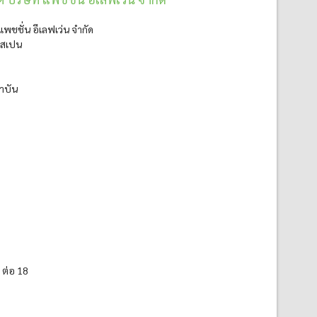
พชชั่น อีเลฟเว่น จำกัด
ศสเปน
าบัน
 ต่อ 18