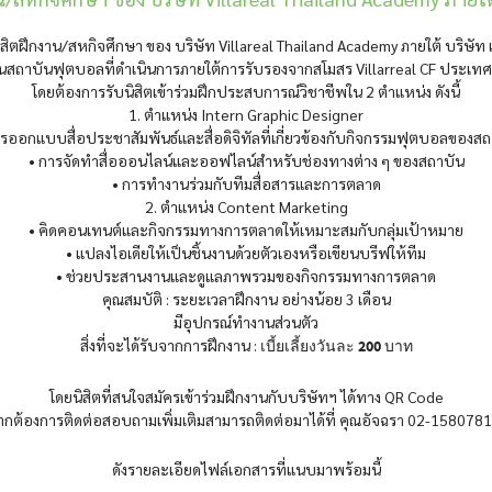
สิตฝึกงาน/สหกิจศึกษา ของ บริษัท Villareal Thailand Academy ภายใต้ บริษัท แ
เป็นสถาบันฟุตบอลที่ดำเนินการภายใต้การรับรองจากสโมสร Villarreal CF ประเท
โดยต้องการรับนิสิตเข้าร่วมฝึกประสบการณ์วิชาชีพใน 2 ตำแหน่ง ดังนี้
1. ตำแหน่ง Intern Graphic Designer
ารออกแบบสื่อประชาสัมพันธ์และสื่อดิจิทัลที่เกี่ยวข้องกับกิจกรรมฟุตบอลของสถ
• การจัดทำสื่อออนไลน์และออฟไลน์สำหรับช่องทางต่าง ๆ ของสถาบัน
• การทำงานร่วมกับทีมสื่อสารและการตลาด
2. ตำแหน่ง Content Marketing
• คิดคอนเทนต์และกิจกรรมทางการตลาดให้เหมาะสมกับกลุ่มเป้าหมาย
• แปลงไอเดียให้เป็นชิ้นงานด้วยตัวเองหรือเขียนบรีฟให้ทีม
• ช่วยประสานงานและดูแลภาพรวมของกิจกรรมทางการตลาด
คุณสมบัติ : ระยะเวลาฝึกงาน อย่างน้อย 3 เดือน
มีอุปกรณ์ทำงานส่วนตัว
สิ่งที่จะได้รับจากการฝึกงาน :
เบี้ยเลี้ยงวันละ 200 บาท
โดยนิสิตที่สนใจสมัครเข้าร่วมฝึกงานกับบริษัทฯ ได้ทาง QR Code
กต้องการติดต่อสอบถามเพิ่มเติมสามารถติดต่อมาได้ที่ คุณอัจฉรา 02-1580781
ดังรายละเอียดไฟล์เอกสารที่แนบมาพร้อมนี้