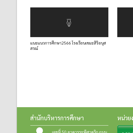
แนะแนวการศึกษา2566 โรงเรียนเขมะสิริอนุส
สรณ์
สำนักบริหารการศึกษา
หน่วย
เลขที่ 50 อาคารระพีสาคริก ถนน