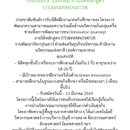
(Innovator Journey) ภายใต้หลักสูตร
STEAM4INNOVATOR
ประชาสัมพันธ์การรับนิสิตฝึกงาน/สหกิจศึกษา ของ โครงการ
พัฒนาความสามารถและความร่วมมือด้านนวัตกรรมในกลุ่มเครือ
ข่ายเพื่อการพัฒนาเยาวชน (Innovator Journey)
ภายใต้หลักสูตร STEAM4INNOVATOR
งานพัฒนาวัตกรรุ่นเยาว์ ฝ่ายส่งเสริมธุรกิจนวัตกรรม สำนักงาน
นวัตกรรมแห่งชาติ (องค์การมหาชน)
คุณสมบัติ
– นิสิตทุกชั้นปี (หรือจบการศึกษาแล้วไม่เกิน 3 ปี) อายุระหว่าง
18-25 ปี
– มีเป้าหมายอยากฝึกงานจริงในด้าน Green Innovation
– สามารถฝึกงานในรูปแบบสหกิจศึกษา หรือมีระยะเวลา 2 เดือน
ขึ้นไป
– รับสมัครวันนี้ – 13 มีนาคม 2569
โครงการนี้เปิดโอกาสให้เยาวชนทั่วประเทศได้เรียนรู้เกี่ยวกับ
การนำนวัตกรรมมาประยุกต์ใช้ในการดำเนินธุรกิจ
โดยอาศัยความรู้พื้นฐานจากศาสตร์ต่าง ๆ ได้แก่ เทคโนโลยี
วิศวกรรมศาสตร์ การบริหาร บัญชี การตลาด ศิลปกรรมศาสตร์
อักษรศาสตร์ นิเทศศาสตร์ ฯลฯ
รวมทีมปฏิบัติงานเสมือน Innovation unit เพื่อเข้าไปพัฒนาหรือ