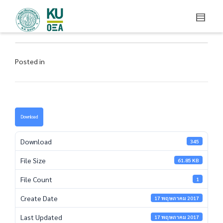
Posted in
Download
Download
345
File Size
61.85 KB
File Count
1
Create Date
17 พฤษภาคม 2017
Last Updated
17 พฤษภาคม 2017