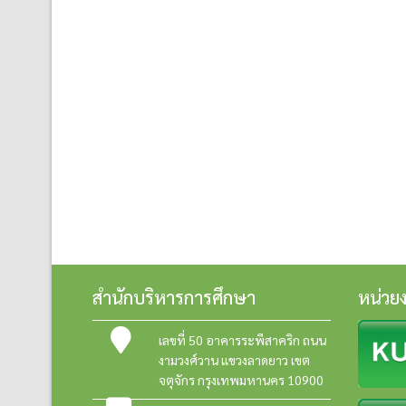
สำนักบริหารการศึกษา
หน่วย
เลขที่ 50 อาคารระพีสาคริก ถนน
งามวงศ์วาน แขวงลาดยาว เขต
จตุจักร กรุงเทพมหานคร 10900