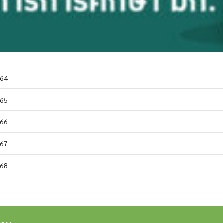
564
565
566
567
568