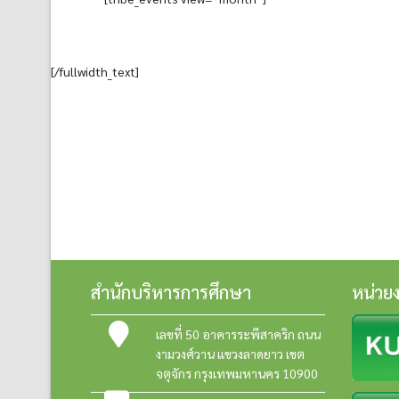
[/fullwidth_text]
สำนักบริหารการศึกษา
หน่วย
เลขที่ 50 อาคารระพีสาคริก ถนน
งามวงศ์วาน แขวงลาดยาว เขต
จตุจักร กรุงเทพมหานคร 10900