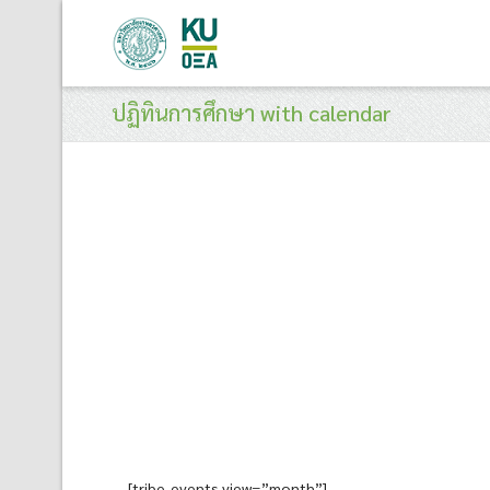
ปฏิทินการศึกษา with calendar
[tribe_events view=”month”]