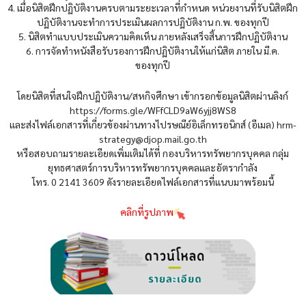
4. เมื่อนิสิตฝึกปฏิบัติงานครบตามระยะเวลาที่กำหนด หน่วยงานที่รับนิสิตฝึก
ปฏิบัติงานจะทำการประเมินผลการปฏิบัติงาน ก.พ. ของทุกปี
5. นิสิตทำแบบประเมินความคิดเห็น ภายหลังเสร็จสิ้นการฝึกปฏิบัติงาน
6. การจัดทำหนังสือรับรองการฝึกปฏิบัติงานให้แก่นิสิต ภายใน มี.ค.
ของทุกปี
โดยนิสิตที่สนใจฝึกปฏิบัติงาน/สหกิจศึกษา เข้ากรอกข้อมูลนิสิตผ่านลิงก์
https://forms.gle/WFfCLD9aW6yjj8WS8
และส่งไฟล์เอกสารที่เกี่ยวข้องผ่านทางไปรษณีย์อิเล็กทรอนิกส์ (อีเมล) hrm-
strategy@djop.mail.go.th
หรือสอบถามรายละเอียดเพิ่มเติมได้ที่ กองบริหารทรัพยากรบุคคล กลุ่ม
ยุทธศาสตร์การบริหารทรัพยากรบุคคลและอัตรากำลัง
โทร. 0 2141 3609 ดังรายละเอียดไฟล์เอกสารที่แนบมาพร้อมนี้
คลิกที่รูปภาพ