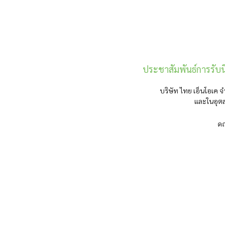
ประชาสัมพันธ์การรับ
บริษัท ไทย เอ็นโอเค จ
และในอุตส
คณะวิศวกรรมศา
– สาขาวิชาวิศวกรรม
– สาขาวิชาวิศวกรรมเ
– สาขาวิชาวิศวกร
– สาขาวิชาวิศวกรรมคอ